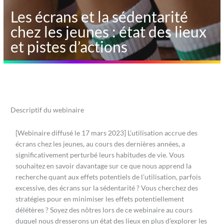
Les écrans et la sédentarité
chez les jeunes : état des lieux
et pistes d’actions
Descriptif du webinaire
[Webinaire diffusé le 17 mars 2023] L
’utilisation accrue des
écrans chez les jeunes
, au cours des derni
è
res années
,
a
significativement
perturbé
leurs habitudes de vie.
Vous
souhaitez en savoir davantage sur
ce que nous
apprend
la
recherche
quant aux effets potentiels
de l’
utilisation, parfois
excessive,
des écrans
sur la sédentarité
?
Vous
cherchez des
st
r
atégies
pour
en
minimiser les effets potentiellement
délétères
?
Soyez des nôtres lors de ce
w
ebinaire
au cours
duquel
nous
dresserons
un
état des lieux
en plus d’explorer les