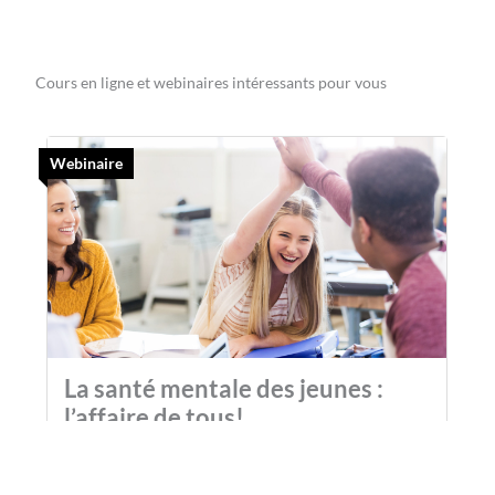
Cours en ligne et webinaires intéressants pour vous
Webinaire
W
La santé mentale des jeunes :
l’affaire de tous!
[Webinaire diffusé le 13 avril 2023] Ce webinaire
aborde les préoccupations soulevées dans notre