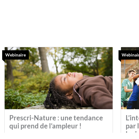
Webinaire
Webinai
Prescri-Nature : une tendance
L’in
qui prend de l’ampleur !
par 
levi
[Webinaire diffusé le 16 mai 2024] Deux ans