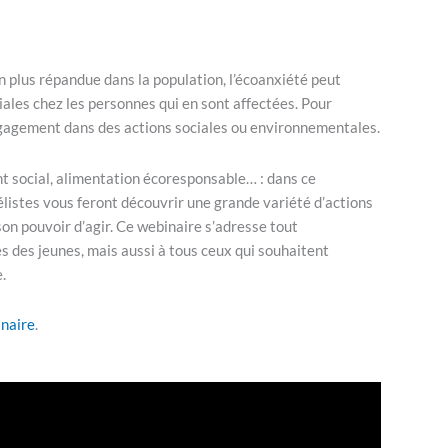
n plus répandue dans la population, l’écoanxiété peut
es chez les personnes qui en sont affectées. Pour
engagement dans des actions sociales ou environnementales.
t social, alimentation écoresponsable… : dans ce
listes vous feront découvrir une grande variété d’actions
on pouvoir d’agir. Ce webinaire s’adresse tout
s des jeunes, mais aussi à tous ceux qui souhaitent
.
inaire
.