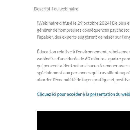
Descriptif du webinaire
[Webinaire diffusé le 29 octobre 2024] De plus e
générer de nombreuses conséquences psychosocial
l’apaiser, des experts suggèrent de miser sur l’
Éducation relative à l’environnement, reboisemen
webinaire d’une durée de 60 minutes, quatre pané
qui peuvent aider tout un chacun à renouer avec s
spécialement aux personnes qui travaillent auprè
aborder l’écoanxiété de façon pratique et positive
Cliquez ici pour accéder à la présentation du web