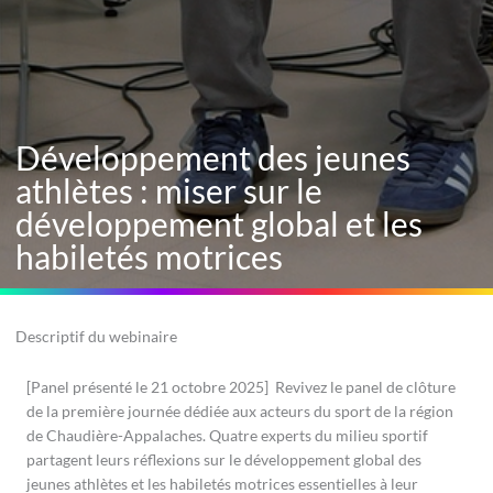
Développement des jeunes
athlètes : miser sur le
développement global et les
habiletés motrices
Descriptif du webinaire
[Panel présenté le 21 octobre 2025]
Revivez le panel de clôture
de la première journée dédiée aux acteurs du sport de la région
de Chaudière-Appalaches. Quatre experts du milieu sportif
partagent leurs réflexions sur le développement global des
jeunes athlètes et les habiletés motrices essentielles à leur